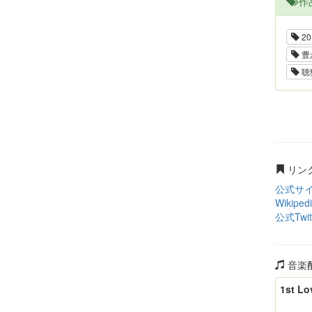
作
20
豊
聴
リン
公式サ
Wikiped
公式Twit
音楽
1st Lo