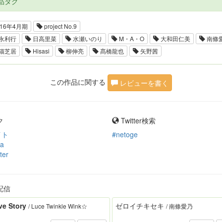
品タグ
16年4月期
project No.9
永利行
日高里菜
水瀬いのり
M・A・O
大和田仁美
南條
猫芝居
Hisasi
柳伸亮
髙橋龍也
矢野茜
この作品に関する
レビューを書く
ク
Twitter検索
イト
#netoge
ia
ter
配信
ve Story
ゼロイチキセキ
/ Luce Twinkle Wink☆
/ 南條愛乃