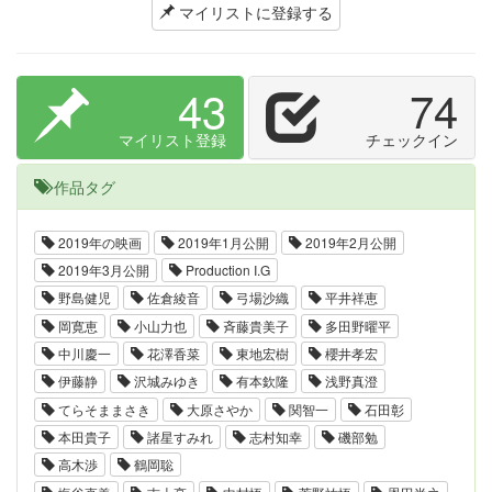
マイリストに登録する
43
74
マイリスト登録
チェックイン
作品タグ
2019年の映画
2019年1月公開
2019年2月公開
2019年3月公開
Production I.G
野島健児
佐倉綾音
弓場沙織
平井祥恵
岡寛恵
小山力也
斉藤貴美子
多田野曜平
中川慶一
花澤香菜
東地宏樹
櫻井孝宏
伊藤静
沢城みゆき
有本欽隆
浅野真澄
てらそままさき
大原さやか
関智一
石田彰
本田貴子
諸星すみれ
志村知幸
磯部勉
高木渉
鶴岡聡