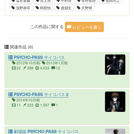
塩谷直義
吉上亮
中村悟
菅野祐悟
恩田尚之
浅野恭司
阿部恒
虚淵玄
天野明
この作品に関する
レビューを書く
関連作品 (6)
PSYCHO-PASS サイコパス
2012年10月期
2013年1月期
22
288
4,033
12
PSYCHO-PASS サイコパス 2
2014年10月期
11
223
1,597
1
劇場版 PSYCHO-PASS サイコパス