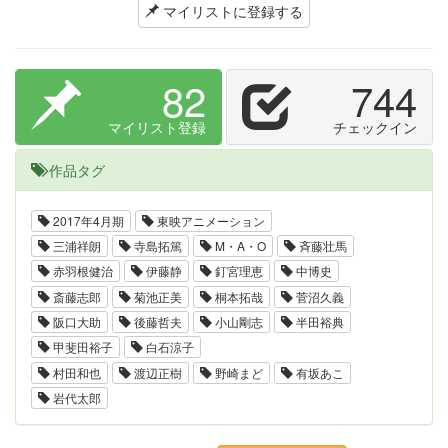
マイリストに登録する
82
744
マイリスト登録
チェックイン
作品タグ
2017年4月期
東映アニメーション
三浦祥朗
寺島拓篤
M・A・O
斉藤壮馬
赤羽根健治
伊藤静
釘宮理恵
中博史
斎藤志郎
菊池正美
桐本拓哉
菅沼久義
阪口大助
後藤哲夫
小山剛志
半田裕典
甲斐田裕子
白石涼子
村田和也
渡辺正樹
野崎まど
有坂あこ
岩代太郎