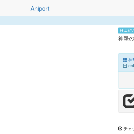
Aniport
エピソ
神撃のバハ
神撃
epi
チェッ