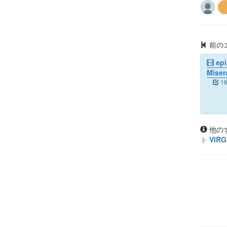
前の
epi
Miser
1
他の
ト VIRG