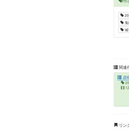
作
20
鬼
城
関連作
虚
2
1
リン