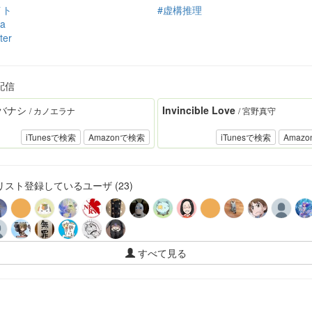
イト
#虚構推理
ia
ter
配信
バナシ
Invincible Love
/ カノエラナ
/ 宮野真守
iTunesで検索
Amazonで検索
iTunesで検索
Amaz
スト登録しているユーザ (23)
すべて見る