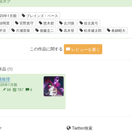
品タグ
23年1月期
ブレインズ・ベース
頭明里
宮野真守
悠木碧
古川慎
佐古真弓
平京
片瀬茶柴
後藤圭二
高木登
松本健太郎
眞鍋昭大
この作品に関する
レビューを書く
品 (1)
構推理
020年1月期
2
98
787
4
ク
Twitter検索