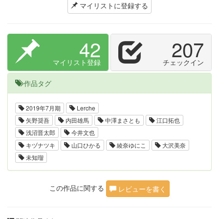
マイリストに登録する
42
207
マイリスト登録
チェックイン
作品タグ
2019年7月期
Lerche
矢野奨吾
内田雄馬
中澤まさとも
江口拓也
浅沼晋太郎
今井文也
キヅナツキ
山口ひかる
綾奈ゆにこ
大沢美奈
未知瑠
この作品に関する
レビューを書く