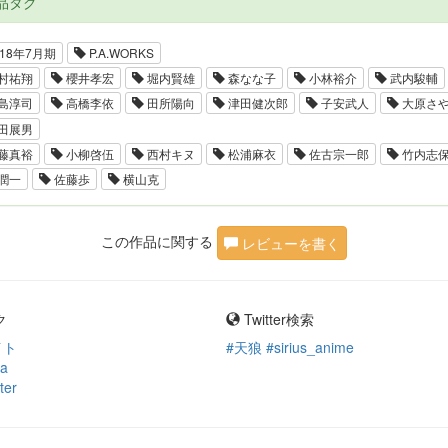
品タグ
18年7月期
P.A.WORKS
村祐翔
櫻井孝宏
堀内賢雄
森なな子
小林裕介
武内駿輔
島淳司
高橋李依
田所陽向
津田健次郎
子安武人
大原さ
田展男
藤真裕
小柳啓伍
西村キヌ
松浦麻衣
佐古宗一郎
竹内志
潤一
佐藤歩
横山克
この作品に関する
レビューを書く
ク
Twitter検索
イト
#天狼 #sirius_anime
ia
ter