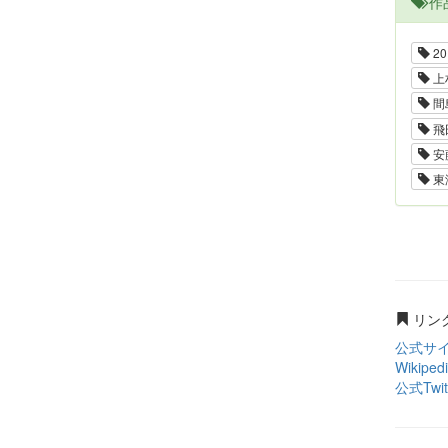
作
20
上
間
飛
安
東
リン
公式サ
Wikiped
公式Twit