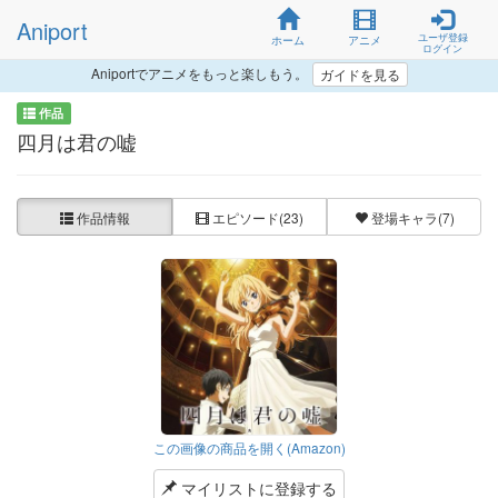
Aniport
ユーザ登録
ホーム
アニメ
ログイン
Aniportでアニメをもっと楽しもう。
ガイドを見る
作品
四月は君の嘘
作品情報
エピソード
(23)
登場キャラ
(7)
この画像の商品を開く(Amazon)
マイリストに登録する