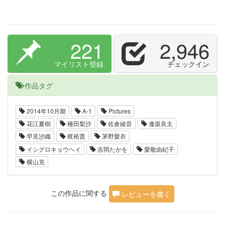
221
2,946
マイリスト登録
チェックイン
作品タグ
2014年10月期
A-1
Pictures
花江夏樹
種田梨沙
佐倉綾音
逢坂良太
早見沙織
梶裕貴
茅野愛衣
イシグロキョウヘイ
吉岡たかを
愛敬由紀子
横山克
この作品に関する
レビューを書く