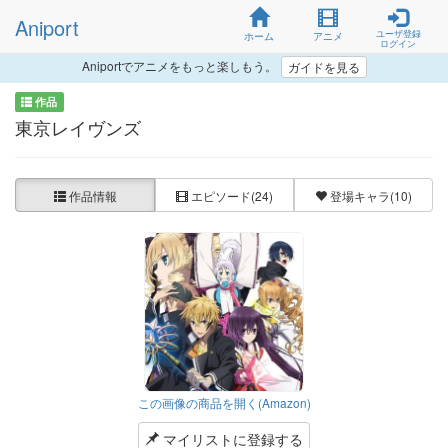
Aniport
ユーザ登録
ホーム
アニメ
ログイン
Aniportでアニメをもっと楽しもう。
ガイドを見る
作品
東京レイヴンズ
作品情報
エピソード
(24)
登場キャラ
(10)
この画像の商品を開く(Amazon)
マイリストに登録する