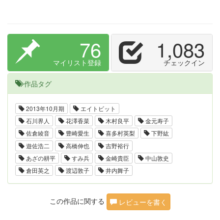
76
1,083
マイリスト登録
チェックイン
作品タグ
2013年10月期
エイトビット
石川界人
花澤香菜
木村良平
金元寿子
佐倉綾音
豊崎愛生
喜多村英梨
下野紘
遊佐浩二
高橋伸也
吉野裕行
あざの耕平
すみ兵
金崎貴臣
中山敦史
倉田英之
渡辺敦子
井内舞子
この作品に関する
レビューを書く