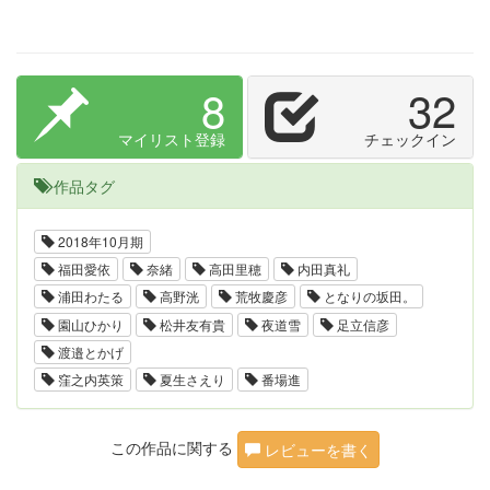
8
32
マイリスト登録
チェックイン
作品タグ
2018年10月期
福田愛依
奈緒
高田里穂
内田真礼
浦田わたる
高野洸
荒牧慶彦
となりの坂田。
園山ひかり
松井友有貴
夜道雪
足立信彦
渡邉とかげ
窪之内英策
夏生さえり
番場進
この作品に関する
レビューを書く