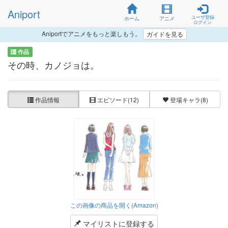
Aniport
ユーザ登録
ホーム
アニメ
ログイン
Aniportでアニメをもっと楽しもう。
ガイドを見る
作品
その時、カノジョは。
作品情報
エピソード
(12)
登場キャラ
(8)
この画像の商品を開く(Amazon)
マイリストに登録する