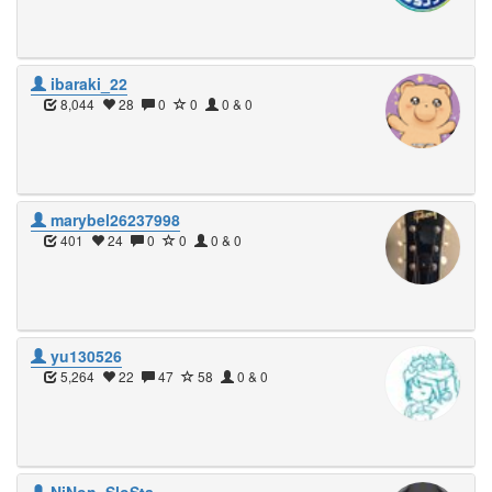
ibaraki_22
8,044
28
0
0
0 & 0
marybel26237998
401
24
0
0
0 & 0
yu130526
5,264
22
47
58
0 & 0