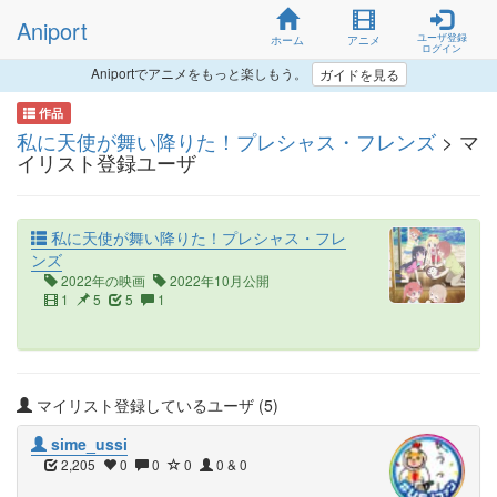
Aniport
ユーザ登録
ホーム
アニメ
ログイン
Aniportでアニメをもっと楽しもう。
ガイドを見る
作品
私に天使が舞い降りた！プレシャス・フレンズ
> マ
イリスト登録ユーザ
私に天使が舞い降りた！プレシャス・フレ
ンズ
2022年の映画
2022年10月公開
1
5
5
1
マイリスト登録しているユーザ (5)
sime_ussi
2,205
0
0
0
0 & 0