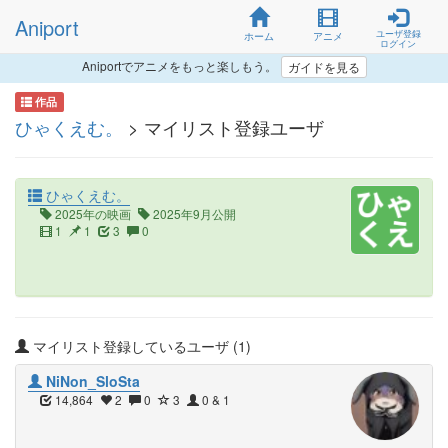
Aniport
ユーザ登録
ホーム
アニメ
ログイン
Aniportでアニメをもっと楽しもう。
ガイドを見る
作品
ひゃくえむ。
> マイリスト登録ユーザ
ひゃくえむ。
2025年の映画
2025年9月公開
1
1
3
0
マイリスト登録しているユーザ (1)
NiNon_SloSta
14,864
2
0
3
0 & 1