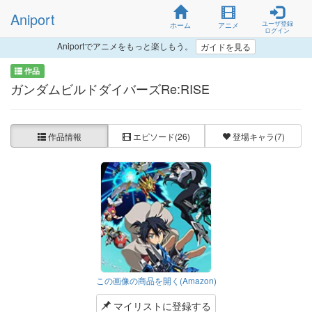
Aniport
ユーザ登録
ホーム
アニメ
ログイン
Aniportでアニメをもっと楽しもう。
ガイドを見る
作品
ガンダムビルドダイバーズRe:RISE
作品情報
エピソード
(26)
登場キャラ
(7)
この画像の商品を開く(Amazon)
マイリストに登録する