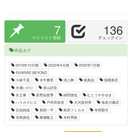
7
136
マイリスト登録
チェックイン
作品タグ
2019年10月期
2020年4月期
2020年7月期
SUNRISE BEYOND
小林千晃
水中雅章
渕上舞
南真由
加隈亜衣
水瀬いのり
若山詩音
矢立肇
富野由悠季
綿田慎也
むとうやすゆき
ハラカズヒロ
戸井田珠里
大河原邦男
海老川兼武
石垣純哉
形部一平
島田フミカネ
寺岡賢司
寺島慎也
柳瀬敬之
木村秀彬