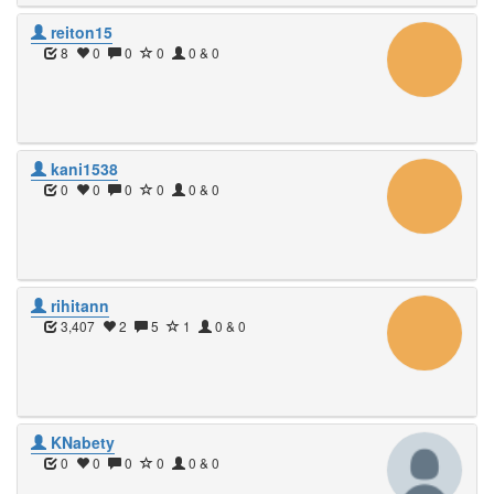
reiton15
8
0
0
0
0 & 0
kani1538
0
0
0
0
0 & 0
rihitann
3,407
2
5
1
0 & 0
KNabety
0
0
0
0
0 & 0