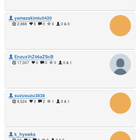
yamazakimiu0420
2,988
5
0
0
0 & 0
EnzuxVtZ46aZScB
17,007
0
0
0
0 & 1
suzusuzu3838
8,524
3
2
1
0 & 1
k_hyswks
83
0
0
0
0 & 0