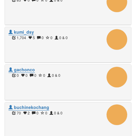
kumi_dsy
1,704
5
0
0
0 & 0
gachonco
0
0
0
0
0 & 0
buchinekochang
70
2
0
0
0 & 0