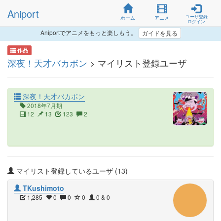
Aniport
ユーザ登録
ホーム
アニメ
ログイン
Aniportでアニメをもっと楽しもう。
ガイドを見る
作品
深夜！天才バカボン
> マイリスト登録ユーザ
深夜！天才バカボン
2018年7月期
12
13
123
2
マイリスト登録しているユーザ (13)
TKushimoto
1,285
0
0
0
0 & 0