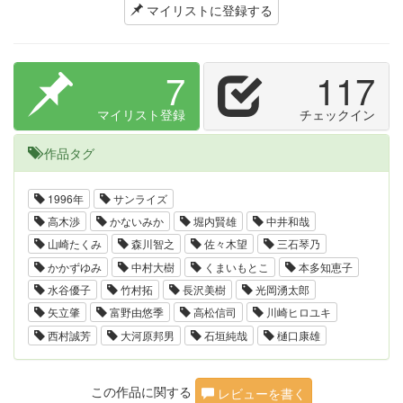
マイリストに登録する
7
117
マイリスト登録
チェックイン
作品タグ
1996年
サンライズ
高木渉
かないみか
堀内賢雄
中井和哉
山崎たくみ
森川智之
佐々木望
三石琴乃
かかずゆみ
中村大樹
くまいもとこ
本多知恵子
水谷優子
竹村拓
長沢美樹
光岡湧太郎
矢立肇
富野由悠季
高松信司
川崎ヒロユキ
西村誠芳
大河原邦男
石垣純哉
樋口康雄
この作品に関する
レビューを書く