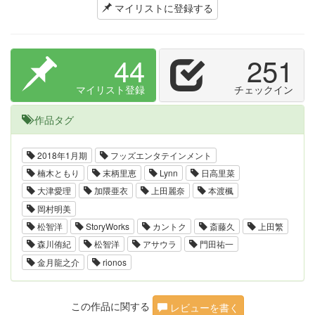
マイリストに登録する
44
251
マイリスト登録
チェックイン
作品タグ
2018年1月期
フッズエンタテインメント
楠木ともり
末柄里恵
Lynn
日高里菜
大津愛理
加隈亜衣
上田麗奈
本渡楓
岡村明美
松智洋
StoryWorks
カントク
斎藤久
上田繁
森川侑紀
松智洋
アサウラ
門田祐一
金月龍之介
rionos
この作品に関する
レビューを書く