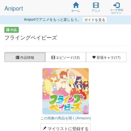
Aniport
ユーザ登録
ホーム
アニメ
ログイン
Aniportでアニメをもっと楽しもう。
ガイドを見る
作品
フライングベイビーズ
作品情報
エピソード
(12)
登場キャラ
(17)
この画像の商品を開く(Amazon)
マイリストに登録する