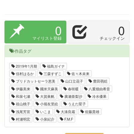
0
0
マイリスト登録
チェックイン
作品タグ
2019年1月期
福島ガイナ
佳村はるか
三森すずこ
佐々木未来
ブリドカットセーラ恵美
山口立花子
豊田萌絵
伊藤美来
國米天麻美
春咲暖
八重畑由希音
和泉七瀬
大賀眞帆
廣瀬亜梨沙
冷水優果
祖山桃子
小堀友里絵
うえだ星子
浅尾芳宣
いこま
大湊良蔵
佐藤貴雄
村瀬明宏
小泉紀介
F.M.F