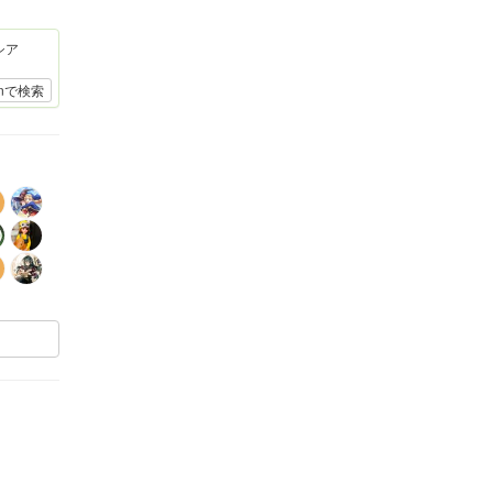
シア
onで検索