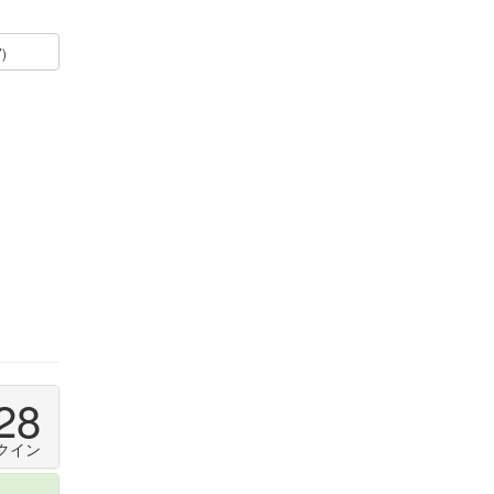
7)
28
クイン