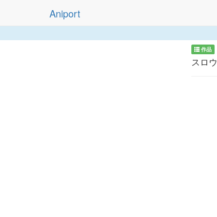
Aniport
作品
スロ