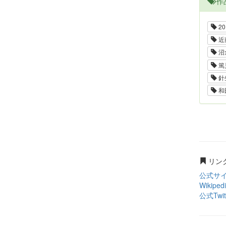
作
20
近
沼
篤
針
和
リン
公式サ
Wikiped
公式Twit