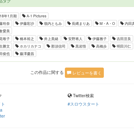
品タグ
18年1月期
A-1 Pictures
藤玲奈
伊藤彩沙
嶺内ともみ
長縄まりあ
M・A・O
内田
倉愛美
見唯子
橋本裕之
井上美緒
安野将人
伊藤雅子
吉田亘良
生勝文
ホカリカナコ
那須信司
黒岩悟
高橋歩
明田川仁
田俊也
藤澤慶昌
この作品に関する
レビューを書く
ク
Twitter検索
イト
#スロウスタート
ia
ter