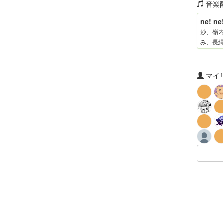
音楽
ne! ne
沙、嶺
み、長
あ）
マイリ