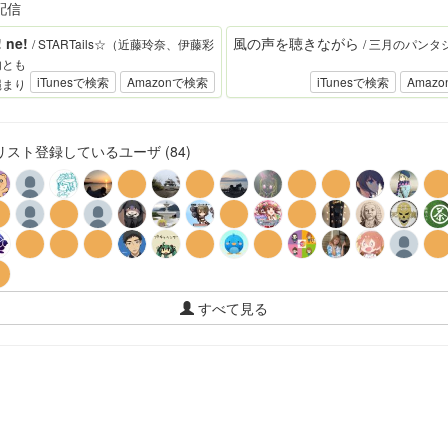
配信
! ne!
風の声を聴きながら
/ STARTails☆（近藤玲奈、伊藤彩
/ 三月のパンタ
内とも
iTunesで検索
Amazonで検索
iTunesで検索
Amaz
縄まり
スト登録しているユーザ (84)
すべて見る