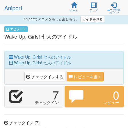
Aniport
ユーザ登録
ホーム
アニメ
ログイン
Aniportでアニメをもっと楽しもう。
ガイドを見る
エピソード
Wake Up, Girls! 七人のアイドル
Wake Up, Girls! 七人のアイドル
Wake Up, Girls! 七人のアイドル
チェックインする
レビューを書く
7
0
チェックイン
レビュー
チェックイン (7)