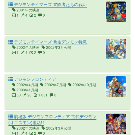
デジモンテイマーズ 冒険者たちの戦い
2001年の映画
1
4
2
0
デジモンテイマーズ 暴走デジモン特急
2002年の映画
2002年3月公開
1
4
2
0
デジモンフロンティア
2002年4月期
2002年7月期
2002年10月期
2003年1月期
50
28
1,051
0
劇場版 デジモンフロンティア 古代デジモン
(オニスモン)復活!!
2002年の映画
2002年3月公開
1
4
2
0