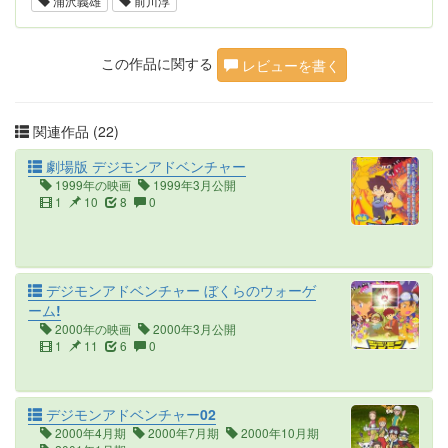
浦沢義雄
前川淳
この作品に関する
レビューを書く
関連作品 (22)
劇場版 デジモンアドベンチャー
1999年の映画
1999年3月公開
1
10
8
0
デジモンアドベンチャー ぼくらのウォーゲ
ーム!
2000年の映画
2000年3月公開
1
11
6
0
デジモンアドベンチャー02
2000年4月期
2000年7月期
2000年10月期