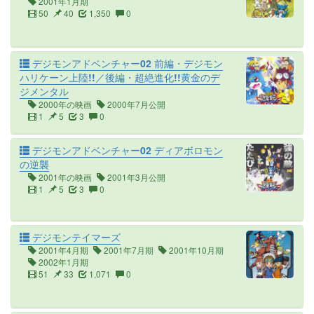
2001年1月期
50
40
1,350
0
デジモンアドベンチャー02 前編・デジモン
ハリケーン上陸!!／後編・超絶進化!!黄金のデ
ジメンタル
2000年の映画
2000年7月公開
1
5
3
0
デジモンアドベンチャー02 ディアボロモン
の逆襲
2001年の映画
2001年3月公開
1
5
3
0
デジモンテイマーズ
2001年4月期
2001年7月期
2001年10月期
2002年1月期
51
33
1,071
0