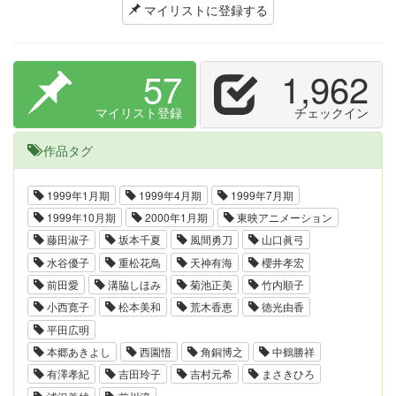
マイリストに登録する
57
1,962
マイリスト登録
チェックイン
作品タグ
1999年1月期
1999年4月期
1999年7月期
1999年10月期
2000年1月期
東映アニメーション
藤田淑子
坂本千夏
風間勇刀
山口眞弓
水谷優子
重松花鳥
天神有海
櫻井孝宏
前田愛
溝脇しほみ
菊池正美
竹内順子
小西寛子
松本美和
荒木香恵
徳光由香
平田広明
本郷あきよし
西園悟
角銅博之
中鶴勝祥
有澤孝紀
吉田玲子
吉村元希
まさきひろ