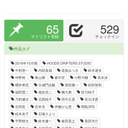
65
529
マイリスト登録
チェックイン
作品タグ
2016年10月期
HOODS DRIFTERS STUDIO
中村悠一
内田直哉
斎賀みつき
鈴木達央
仲野裕
青山穣
家中宏
小野大輔
高木渉
櫻井孝宏
古城門志帆
西田雅一
杉田智和
福田賢二
遊佐浩二
楠大典
皆川純子
乃村健次
北西純子
田中正彦
安元洋貴
石田彰
宮本充
伊藤かな恵
間島淳司
続木友子
石塚さより
平野耕太
鈴木健一
倉田英之
黒田洋介