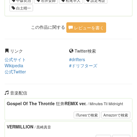
中森良治
石井妥師
松尾早人
設定考証
白土晴一
この作品に関する
レビューを書く
リンク
Twitter検索
公式サイト
#drifters
Wikipedia
#ドリフターズ
公式Twitter
音楽配信
Gospel Of The Throttle 狂奔REMIX ver.
/ Minutes Til Midnight
iTunesで検索
Amazonで検索
VERMILLION
/ 黒崎真音