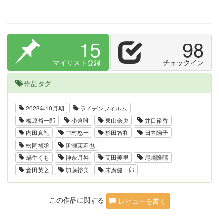
15
98
マイリスト登録
チェックイン
作品タグ
2023年10月期
ライデンフィルム
梅原裕一郎
小倉唯
東山奈央
井口裕香
内田真礼
中村悠一
杉田智和
日笠陽子
松岡禎丞
伊瀬茉莉也
蝸牛くも
神奈月昇
髙田美里
尾崎隆晴
倉田英之
加藤裕美
末廣健一郎
この作品に関する
レビューを書く