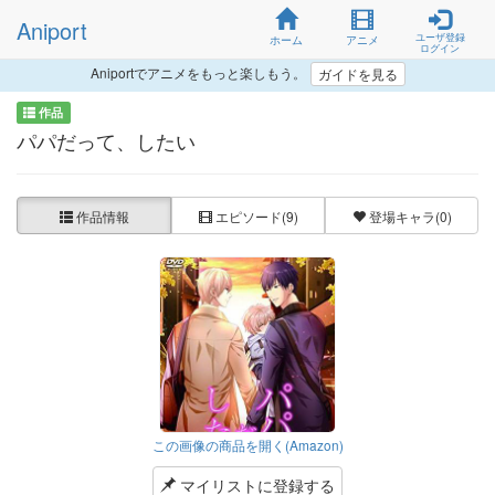
Aniport
ユーザ登録
ホーム
アニメ
ログイン
Aniportでアニメをもっと楽しもう。
ガイドを見る
作品
パパだって、したい
作品情報
エピソード
(9)
登場キャラ
(0)
この画像の商品を開く(Amazon)
マイリストに登録する