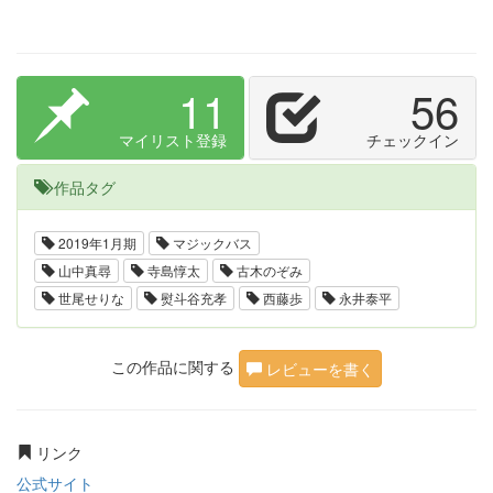
11
56
マイリスト登録
チェックイン
作品タグ
2019年1月期
マジックバス
山中真尋
寺島惇太
古木のぞみ
世尾せりな
熨斗谷充孝
西藤歩
永井泰平
この作品に関する
レビューを書く
リンク
公式サイト