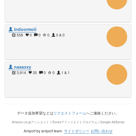
indoormoii
558
0
0
0
0 & 0
naaaxxy
3,914
35
0
0
1 & 1
データ追加希望などは
リクエストフォーム
へご連絡ください。
Amazon.co.jpアソシエイト | iTunesアフィリエイトプログラム | Google AdSense
Aniport by aniport team.
サイトポリシー
お問い合わせ