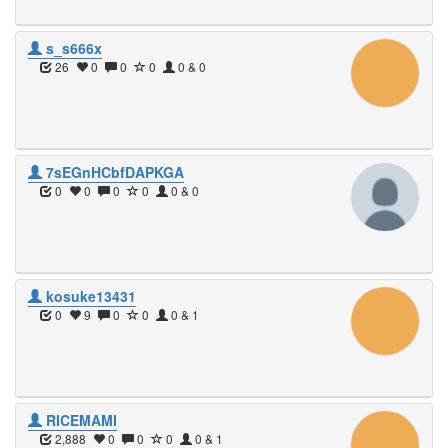
s_s666x
26
0
0
0
0 & 0
7sEGnHCbfDAPKGA
0
0
0
0
0 & 0
kosuke13431
0
9
0
0
0 & 1
RICEMAMI
2,888
0
0
0
0 & 1