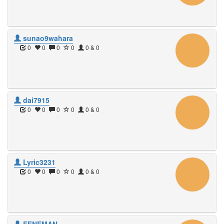
sunao9wahara
0
0
0
0
0 & 0
dai7915
0
0
0
0
0 & 0
Lyric3231
0
0
0
0
0 & 0