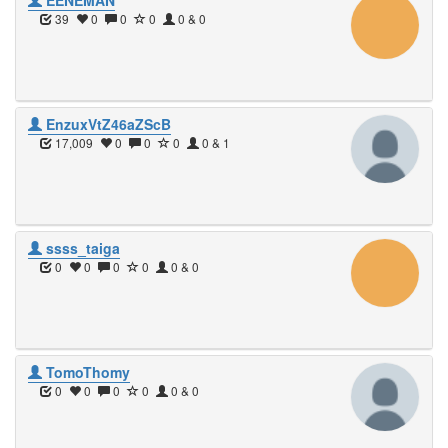
EENEMAN
39
0
0
0
0 & 0
EnzuxVtZ46aZScB
17,009
0
0
0
0 & 1
ssss_taiga
0
0
0
0
0 & 0
TomoThomy
0
0
0
0
0 & 0