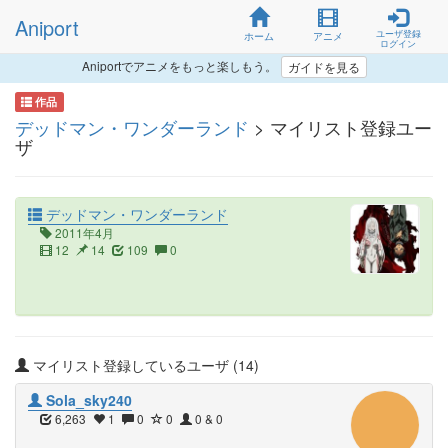
Aniport
ユーザ登録
ホーム
アニメ
ログイン
Aniportでアニメをもっと楽しもう。
ガイドを見る
作品
デッドマン・ワンダーランド
> マイリスト登録ユー
ザ
デッドマン・ワンダーランド
2011年4月
12
14
109
0
マイリスト登録しているユーザ (14)
Sola_sky240
6,263
1
0
0
0 & 0