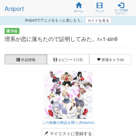
Aniport
ユーザ登録
ホーム
アニメ
ログイン
Aniportでアニメをもっと楽しもう。
ガイドを見る
作品
理系が恋に落ちたので証明してみた。r=1-sinθ
作品情報
エピソード
(12)
登場キャラ
(4)
この画像の商品を開く(Amazon)
マイリストに登録する