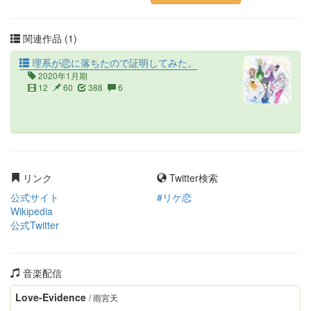
関連作品 (1)
理系が恋に落ちたので証明してみた。
2020年1月期
12
60
388
6
リンク
Twitter検索
公式サイト
#リケ恋
Wikipedia
公式Twitter
音楽配信
Love-Evidence
/ 雨宮天