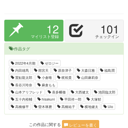
12
101
マイリスト登録
チェックイン
作品タグ
2022年4月期
ゼロジー
内田雄馬
雨宮天
原奈津子
大森日雅
福島潤
置鮎龍太郎
小倉唯
梶裕貴
山田麻莉奈
長谷川玲奈
麻倉もも
山本アリフレッド
喜多幡徹
大西健太
池田臨太郎
五十内裕輔
hisakuni
平田祥一郎
大塚郁
高橋修平
曽木琢磨
髙橋祐子
横地健太
Uio
この作品に関する
レビューを書く