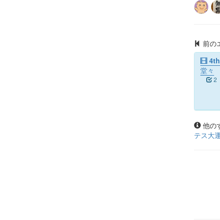
前の
4t
堂々
2
他の
テス大運動