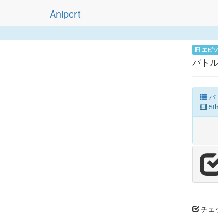
Aniport
エピソ
バトル
バト
5t
チェッ