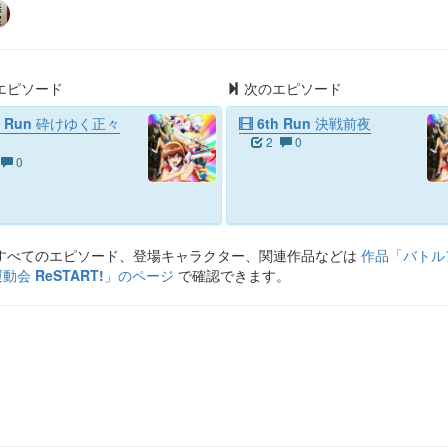
エピソード
次のエピソード
h Run 砕けゆく正々
6th Run 決戦前夜
2
0
0
すべてのエピソード、登場キャラクター、関連作品などは
作品「
バトル
会 ReSTART!
」のページ
で確認できます。