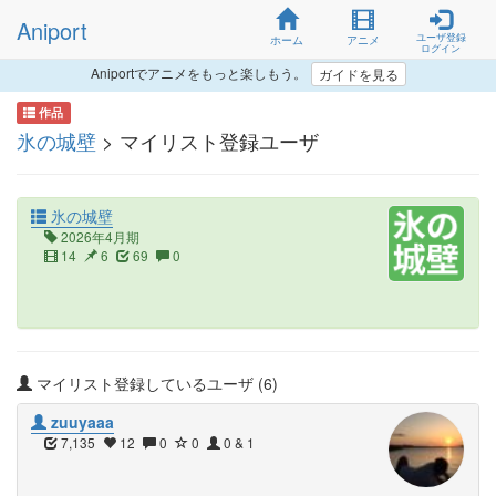
Aniport
ユーザ登録
ホーム
アニメ
ログイン
Aniportでアニメをもっと楽しもう。
ガイドを見る
作品
氷の城壁
> マイリスト登録ユーザ
氷の城壁
2026年4月期
14
6
69
0
マイリスト登録しているユーザ (6)
zuuyaaa
7,135
12
0
0
0 & 1