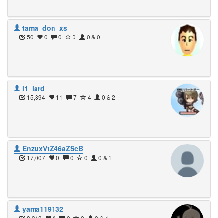
tama_don_xs
50
0
0
0
0 & 0
i1_lard
15,894
11
7
4
0 & 2
EnzuxVtZ46aZScB
17,007
0
0
0
0 & 1
yama119132
8,348
0
0
0
0 & 1