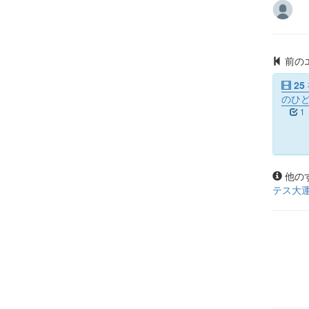
前の
25
のひ
1
他の
テス大