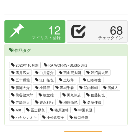
12
68
マイリスト登録
チェックイン
作品タグ
2020年10月期
P.A.WORKS×Studio 3Hz
酒井広大
白井悠介
西山宏太朗
浅沼晋太郎
五十嵐雅
江口拓也
土岐隼一
山谷祥生
廣瀬大介
小澤廉
沢城千春
武内駿輔
濱健人
熊谷健太郎
帆世雄一
田丸篤志
佐藤拓也
寺島惇太
豊永利行
柿原徹也
名塚佳織
A3!
冨士原良
篠原啓輔
中園真登
ハヤシナオキ
小松真梨子
橋口佳奈