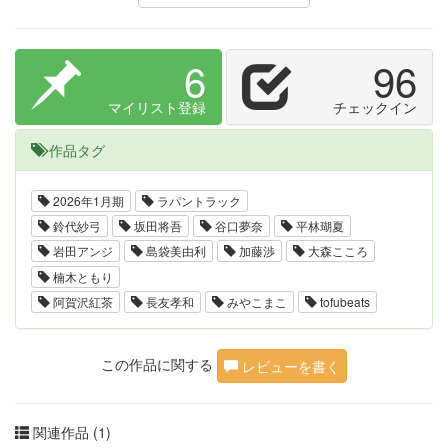
6
96
マイリスト登録
チェックイン
作品タグ
2026年1月期
ラパントラック
鈴代紗弓
坂田将吾
谷口夢奈
平林瑚夏
岩田アンジ
島袋美由利
加藤渉
大森こころ
楠木ともり
阿賀沢紅茶
長友孝和
みやこまこ
tofubeats
この作品に関する
レビューを書く
関連作品 (1)