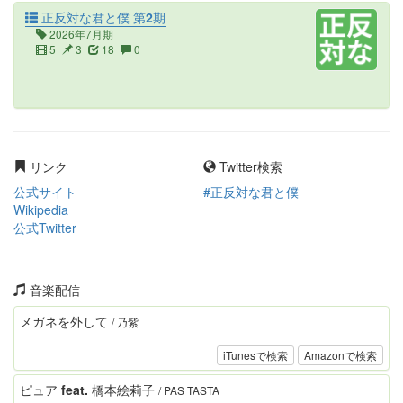
正反対な君と僕 第2期
2026年7月期
5
3
18
0
リンク
Twitter検索
公式サイト
#正反対な君と僕
Wikipedia
公式Twitter
音楽配信
メガネを外して
/ 乃紫
iTunesで検索
Amazonで検索
ピュア feat. 橋本絵莉子
/ PAS TASTA