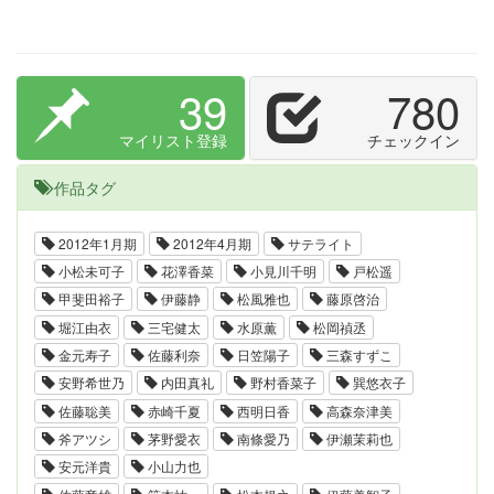
39
780
マイリスト登録
チェックイン
作品タグ
2012年1月期
2012年4月期
サテライト
小松未可子
花澤香菜
小見川千明
戸松遥
甲斐田裕子
伊藤静
松風雅也
藤原啓治
堀江由衣
三宅健太
水原薫
松岡禎丞
金元寿子
佐藤利奈
日笠陽子
三森すずこ
安野希世乃
内田真礼
野村香菜子
巽悠衣子
佐藤聡美
赤崎千夏
西明日香
高森奈津美
斧アツシ
茅野愛衣
南條愛乃
伊瀬茉莉也
安元洋貴
小山力也