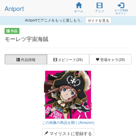
Aniport
ユーザ登録
ホーム
アニメ
ログイン
Aniportでアニメをもっと楽しもう。
ガイドを見る
作品
モーレツ宇宙海賊
作品情報
エピソード
(26)
登場キャラ
(29)
この画像の商品を開く(Amazon)
マイリストに登録する