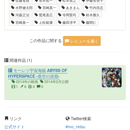
佐藤竜雄
笹本祐一
松本規之
伊藤美智子
水野健太郎
宮崎真一
あきまん
竹内浩志
河森正治
鷲尾直広
寺岡賢司
鈴木雅久
宮崎真一
上松範康
藤田淳平
藤間仁
この作品に関する
レビューを書く
関連作品 (1)
モーレツ宇宙海賊 ABYSS OF
HYPERSPACE -亜空の深淵-
2014年の映画
2014年2月公開
1
6
4
0
リンク
Twitter検索
公式サイト
#mo_retsu