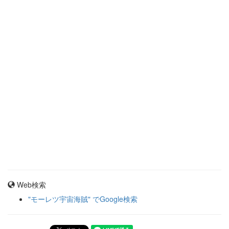
Web検索
"モーレツ宇宙海賊" でGoogle検索