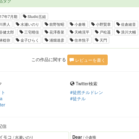
品タグ
17年7月期
Studio五組
川界人
水瀬いのり
前野智昭
小倉唯
小野賢章
佐倉綾音
谷健太郎
三宅晴佳
花澤香菜
天崎滉平
戸松遥
浪川大輔
林稔弥
金子ひらく
浦畑達彦
住本悦子
天門
この作品に関する
レビューを書く
ク
Twitter検索
イト
#徒然チルドレン
ia
#徒チル
ter
配信
イモコ
Dear
/ 水瀬いのり
/ 小倉唯