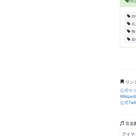
作
20
石
熊
若
リン
公式サ
Wikiped
公式Twit
音楽
アイマ