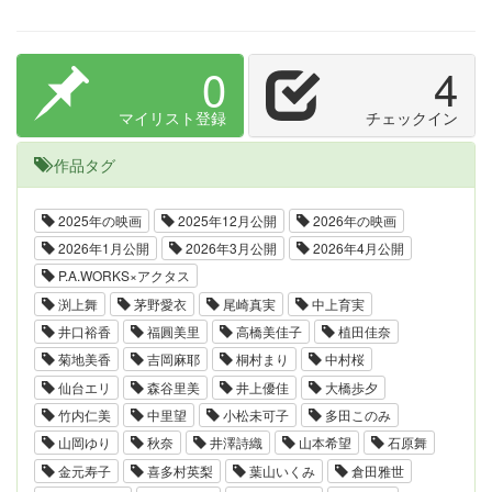
0
4
マイリスト登録
チェックイン
作品タグ
2025年の映画
2025年12月公開
2026年の映画
2026年1月公開
2026年3月公開
2026年4月公開
P.A.WORKS×アクタス
渕上舞
茅野愛衣
尾崎真実
中上育実
井口裕香
福圓美里
高橋美佳子
植田佳奈
菊地美香
吉岡麻耶
桐村まり
中村桜
仙台エリ
森谷里美
井上優佳
大橋歩夕
竹内仁美
中里望
小松未可子
多田このみ
山岡ゆり
秋奈
井澤詩織
山本希望
石原舞
金元寿子
喜多村英梨
葉山いくみ
倉田雅世