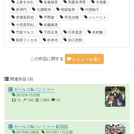
上坂すみれ
佐倉綾音
高森奈津美
大地葉
米澤円
七瀬亜深
明坂聡美
川澄綾子
伊瀬茉莉也
平野綾
早見沙織
ジェーニャ
小笠原早紀
佐藤奏美
弐尉マルコ
下田正美
臼井貴彦
木村暢
島田フミカネ
杉本功
浜口史郎
この作品に関する
レビューを書く
関連作品 (3)
ガールズ&パンツァー
2012年10月期
15
166
1,889
14
ガールズ&パンツァー 劇場版
2015年の映画
2015年11月公開