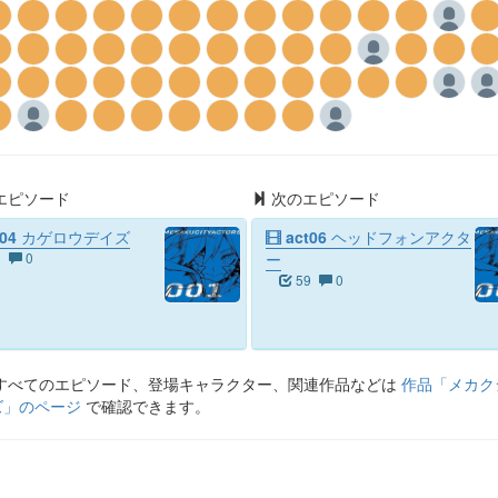
エピソード
次のエピソード
t04 カゲロウデイズ
act06 ヘッドフォンアクタ
9
0
ー
59
0
すべてのエピソード、登場キャラクター、関連作品などは
作品「
メカク
ズ
」のページ
で確認できます。