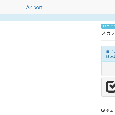
Aniport
エピソ
メカク
メ
ac
チェッ