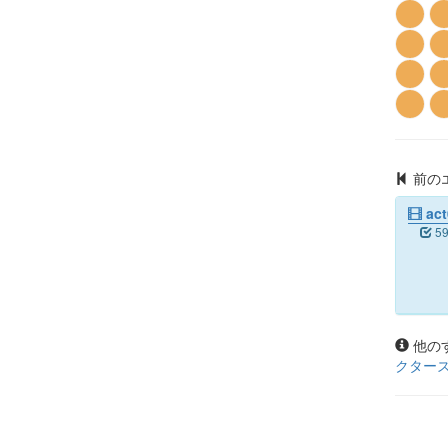
前の
ac
5
他の
クター