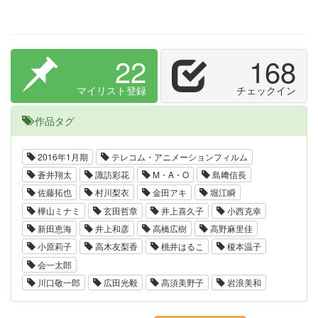
22
168
マイリスト登録
チェックイン
作品タグ
2016年1月期
テレコム・アニメーションフィルム
蒼井翔太
諏訪彩花
M・A・O
島﨑信長
佐藤拓也
村川梨衣
金田アキ
堀江瞬
樺山ミナミ
玄田哲章
井上喜久子
小西克幸
新田恵海
井上和彦
高橋広樹
高野麻里佳
小原莉子
高木友梨香
桃井はるこ
榎本温子
会一太郎
川口敬一郎
広田光毅
高須美野子
岩浪美和