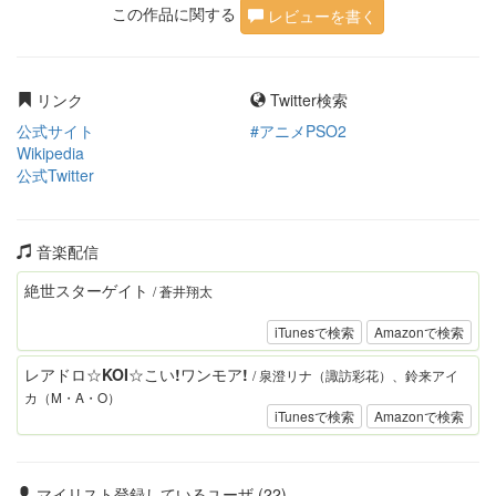
この作品に関する
レビューを書く
リンク
Twitter検索
公式サイト
#アニメPSO2
Wikipedia
公式Twitter
音楽配信
絶世スターゲイト
/ 蒼井翔太
iTunesで検索
Amazonで検索
レアドロ☆KOI☆こい!ワンモア!
/ 泉澄リナ（諏訪彩花）、鈴来アイ
カ（M・A・O）
iTunesで検索
Amazonで検索
マイリスト登録しているユーザ (22)