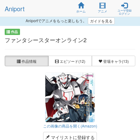
Aniport
ユーザ登録
ホーム
アニメ
ログイン
Aniportでアニメをもっと楽しもう。
ガイドを見る
作品
ファンタシースターオンライン2
作品情報
エピソード
(12)
登場キャラ
(13)
この画像の商品を開く(Amazon)
マイリストに登録する